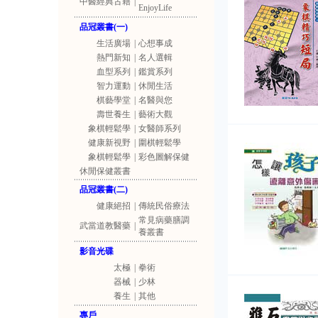
中醫經典古籍
|
EnjoyLife
品冠叢書(一)
生活廣場
|
心想事成
熱門新知
|
名人選輯
血型系列
|
鑑賞系列
智力運動
|
休閒生活
棋藝學堂
|
名醫與您
壽世養生
|
藝術大觀
象棋輕鬆學
|
女醫師系列
健康新視野
|
圍棋輕鬆學
象棋輕鬆學
|
彩色圖解保健
休閒保健叢書
品冠叢書(二)
健康絕招
|
傳統民俗療法
常見病藥膳調
武當道教醫藥
|
養叢書
影音光碟
太極
|
拳術
器械
|
少林
養生
|
其他
專戶