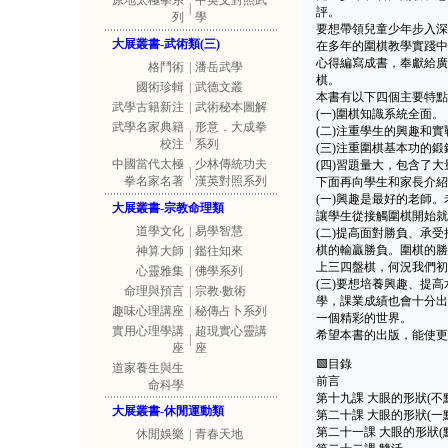
原地太極拳系
中英文對照武
|
評。
列
學
要想帶領兒童少年步入深
大展叢書-武術類(三)
在多年的圍棋教學實踐中
心得編寫成書，奉獻給廣
格鬥術
|
潘岳武學
棋。
國術珍輯
|
武德文叢
本書有以下四個主要特點
武學古籍新注
|
武術秘本圖解
(一)圍棋知識系統全面。
武學名家典籍
形意．大成拳
(二)注重學生的興趣和
|
校注
系列
(三)注重圍棋基本功的鍛
中國當代太極
少林傳統功夫
(四)習題量大，包含了
|
拳名家名著
漢英對照系列
下面再向學生和家長介紹
(一)興趣是最好的老師
大展叢書-宗教命理類
讓學生從接觸圍棋開始就
道學文化
|
易學智慧
(二)提高面對勝負、承
棋的輸贏勝負。圍棋的勝
神算大師
|
鑑往知來
上三四盤棋，何況我們初
心靈雅集
|
佛學系列
(三)要想培養興趣、提
命理與預言
|
宗教‧數術
學，課業成績也會十分出
趣味心理講座
|
秘傳占卜系列
一個精彩的世界。
實用心理學講
超現實心靈講
希望本書的出版，能使更
|
座
座
🟩目錄
道家養生與生
前言
命科學
第十九課 大眼的形狀(不
大展叢書-休閒運動類
第二十課 大眼的形狀(一
第二十一課 大眼的形狀(
休閒娛樂
|
青春天地