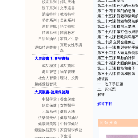
第二十二課 雙活
校園系列
|
婦幼天地
第二十三課 死活的三種類
親子系列
|
文學叢書
第二十四課 戰鬥的急所
消遣特輯
|
教養特輯
第二十五課 對殺和緊氣的
勞作系列
|
美術系列
第二十六課 對殺和緊氣的
運動遊戲
|
語文特輯
第二十七課 棋局三階段、
第二十八課 滾打包收與
精選系列
|
體育教材
第二十九課 挖吃與烏龜
日語加油站
|
家庭／生活
第三十課 立與金雞獨立
實用女性學講
運動精進叢書
|
第三十一課 斷與夾的手
座
第三十二課 大頭鬼與倒
第三十三課 氣數的計算
大展叢書-社會智囊類
第三十四課 大眼的氣數(三
成功秘笈
|
成功寶庫
第三十五課 棋筋和廢子
處世智慧
|
物業管理
第三十六課 長氣和撞氣
社會人智囊
|
理財、投資
總複習
超經營新智慧
一、吃子手筋題
二、死活題
大展叢書-健康保健類
解答
中醫學堂
|
養生保健
解答下載
飲食保健
|
女性醫學
元氣系列
|
健康天地
快樂健美站
|
健康加油站
同 類 推 薦
健康與美容
|
中醫保健站
銀髮族智慧學
|
家庭醫學保健
享生活