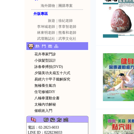
海外購物
|
團購專案
外版專區
旅遊
|
徐紀老師
李坤城老師
|
李章智老師
林東明老師
|
熊養和老師
武壇雜誌社
|
武學文化社
花卉專家門診
小孩髮型設計
詠春拳搏技(DVD)
夕陽美功夫扇五十六式
易經六十甲子籤解探究
無極養生氣功
住宅修補DIY
八極拳運動全書
太極內功解秘
催眠術入門
電話：02-2823-6033
LINE ID：0228236033