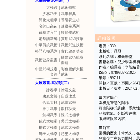
大展叢書-武術類(一)
太極跤
|
武術特輯
少林功夫
|
武學釋典
簡化太極拳
|
導引養生功
名師出高徒
|
迷蹤拳系列
截拳道入門
|
輕鬆學武術
詳 細 說 明
老拳譜新編
|
實用武術技擊
中華傳統武術
|
武術武道技術
定價：330
格鬥八極系列
|
古代健身功法
出版社：品冠
系列名稱：棋藝學堂
國際武術競賽
武術健身叢書
|
書籍名稱：兒少學圍棋初
套路
作者／編譯者：李智編著
中國武術規定
彩色圖解太極
|
ISBN：9789869751025
套路
武術
細類：997.11
大展叢書-武術類(二)
開數／頁數：25開／284
出版日／版本：2024.0
詠春拳
|
徐震文叢
唐豪文叢
|
自我改造
🟩內容簡介
合氣太極
|
武當武學
圍棋是智慧的階梯
藉由階梯式訓練、系統性
推手武學
|
散打功夫
涵蓋數氣、分斷與連接、
劍術武學
|
陳式太極拳
眼與破眼等內容。
孫式太極拳
|
吳式太極拳
楊式太極拳
|
武式太極拳
🟩前言
圍棋的歷史非常悠久，在
鄭子太極拳
|
趙堡太極拳
兒童少年在智力開發、思