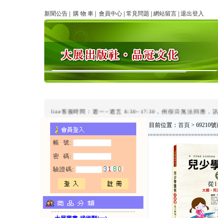
新聞公告
|
購 物 車
|
會員中心
|
常見問題
|
網站留言
|
退出登入
line客服時間：週一~週五 8:30~17:30，例假日無法回應，訊
目前位置：
首頁
> 6921
帳 號:
密 碼:
驗證碼: