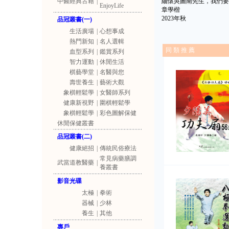
中醫經典古籍
|
緬懷吳圖南先生，我們要
EnjoyLife
章學楷
2023年秋
品冠叢書(一)
生活廣場
|
心想事成
熱門新知
|
名人選輯
同 類 推 薦
血型系列
|
鑑賞系列
智力運動
|
休閒生活
棋藝學堂
|
名醫與您
壽世養生
|
藝術大觀
象棋輕鬆學
|
女醫師系列
健康新視野
|
圍棋輕鬆學
象棋輕鬆學
|
彩色圖解保健
休閒保健叢書
品冠叢書(二)
健康絕招
|
傳統民俗療法
常見病藥膳調
武當道教醫藥
|
養叢書
影音光碟
太極
|
拳術
器械
|
少林
養生
|
其他
專戶