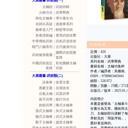
大展叢書-武術類(一)
太極跤
|
武術特輯
少林功夫
|
武學釋典
簡化太極拳
|
導引養生功
名師出高徒
|
迷蹤拳系列
截拳道入門
|
輕鬆學武術
老拳譜新編
|
實用武術技擊
中華傳統武術
|
武術武道技術
詳 細 說 明
格鬥八極系列
|
古代健身功法
定價：420
國際武術競賽
武術健身叢書
|
出版社：大展
套路
系列名稱：武學釋典
中國武術規定
彩色圖解太極
|
書籍名稱：太極功集粹
套路
武術
作者／編譯者：吳圖南、
大展叢書-武術類(二)
ISBN：9789863465041
細類：528.972
詠春拳
|
徐震文叢
開數／頁數：25開／272
唐豪文叢
|
自我改造
出版日／版本：2025.0
合氣太極
|
武當武學
內容簡介
推手武學
|
散打功夫
本書是被譽為「太極泰斗
劍術武學
|
陳式太極拳
全書分為五章。國術與太
孫式太極拳
|
吳式太極拳
刀、太極劍部分講解了每
楊式太極拳
|
武式太極拳
界鮮見的「用架序稿」。
鄭子太極拳
|
趙堡太極拳
愛好者追捧的。