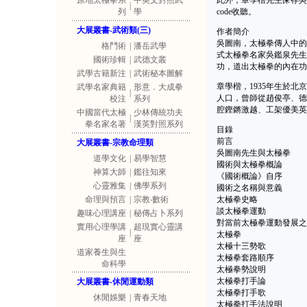
原地太極拳系
中英文對照武
此外，章學楷先生保存吳
|
列
學
code收聽。
大展叢書-武術類(三)
作者簡介
吳圖南，太極拳傳人中的
格鬥術
|
潘岳武學
式太極拳名家吳鑑泉先生
國術珍輯
|
武德文叢
功，道出太極拳的內在功
武學古籍新注
|
武術秘本圖解
章學楷，1935年生於
武學名家典籍
形意．大成拳
|
人口，曾師從趙俊亭、德
校注
系列
腔鏗鏘激越、工架優美英
中國當代太極
少林傳統功夫
|
拳名家名著
漢英對照系列
目錄
前言
大展叢書-宗教命理類
吳圖南先生與太極拳
道學文化
|
易學智慧
國術與太極拳概論
神算大師
|
鑑往知來
《國術概論》自序
心靈雅集
|
佛學系列
國術之名稱與意義
命理與預言
|
宗教‧數術
太極拳史略
談太極拳運動
趣味心理講座
|
秘傳占卜系列
對當前太極拳運動發展之
實用心理學講
超現實心靈講
|
太極拳
座
座
太極十三勢歌
道家養生與生
太極拳套路順序
命科學
太極拳勢說明
太極拳打手論
大展叢書-休閒運動類
太極拳打手歌
休閒娛樂
|
青春天地
太極拳打手法說明