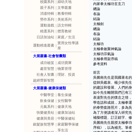
校園系列
|
婦幼天地
內家拳太極功玄玄刀
親子系列
|
文學叢書
總論
消遣特輯
|
教養特輯
各論
結論
勞作系列
|
美術系列
太極劍
運動遊戲
|
語文特輯
總論
精選系列
|
體育教材
各論
日語加油站
|
家庭／生活
結論
實用女性學講
太極功
運動精進叢書
|
座
太極拳斂聚神氣論
太極功宗氣論
大展叢書-社會智囊類
太極拳用架序稿
成功秘笈
|
成功寶庫
參考資料
處世智慧
|
物業管理
前言
社會人智囊
|
理財、投資
吳圖南先生是我國著名的
超經營新智慧
從師吳鑑泉、楊少侯先生
的建設和發展、人們的身
大展叢書-健康保健類
如今先生離開我們已有三
中醫學堂
|
養生保健
表達對先生的懷念之情，
飲食保健
|
女性醫學
學造詣和成就，太極拳運
元氣系列
|
健康天地
的拳勢套路照片，多為吳
快樂健美站
|
健康加油站
為了方便讀者深入研究先
補擬標題、訂正錯字、修
健康與美容
|
中醫保健站
吳圖南先生親授太極拳功
銀髮族智慧學
|
家庭醫學保健
序稿》，以為補充。筆者
享生活