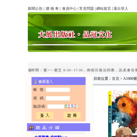
新聞公告
|
購 物 車
|
會員中心
|
常見問題
|
網站留言
|
退出登入
line客服時間：週一~週五 8:30~17:30，例假日無法回應，訊息會在客
目前位置：
首頁
> A106
帳 號:
密 碼:
驗證碼: