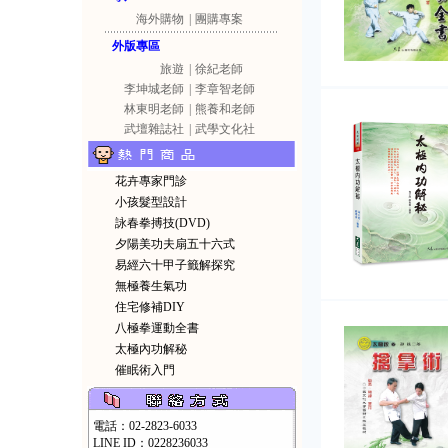
海外購物
|
團購專案
外版專區
旅遊
|
徐紀老師
李坤城老師
|
李章智老師
林東明老師
|
熊養和老師
武壇雜誌社
|
武學文化社
花卉專家門診
小孩髮型設計
詠春拳搏技(DVD)
夕陽美功夫扇五十六式
易經六十甲子籤解探究
無極養生氣功
住宅修補DIY
八極拳運動全書
太極內功解秘
催眠術入門
電話：02-2823-6033
LINE ID：0228236033