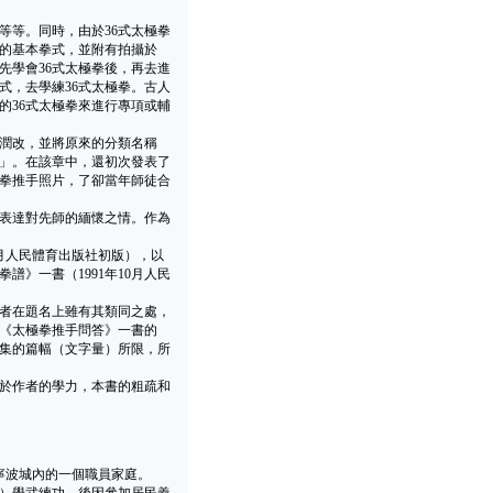
等。同時，由於36式太極拳
）的基本拳式，並附有拍攝於
於先學會36式太極拳後，再去進
式，去學練36式太極拳。古人
的36式太極拳來進行專項或輔
潤改，並將原來的分類名稱
」。在該章中，還初次發表了
太極拳推手照片，了卻當年師徒合
表達對先師的緬懷之情。作為
月人民體育出版社初版），以
》一書（1991年10月人民
者在題名上雖有其類同之處，
《太極拳推手問答》一書的
集的篇幅（文字量）所限，所
於作者的學力，本書的粗疏和
寧波城內的一個職員家庭。