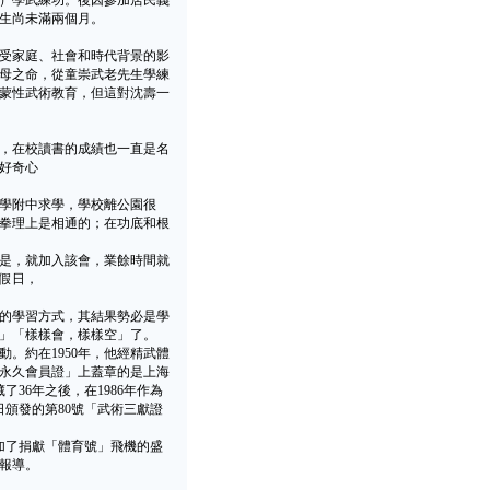
8）學武練功。後因參加居民義
出生尚未滿兩個月。
受家庭、社會和時代背景的影
祖母之命，從童崇武老先生學練
蒙性武術教育，但這對沈壽一
，在校讀書的成績也一直是名
好奇心
學附中求學，學校離公園很
拳理上是相通的；在功底和根
是，就加入該會，業餘時間就
假日，
的學習方式，其結果勢必是學
」「樣樣會，樣樣空」了。
約在1950年，他經精武體
永久會員證」上蓋章的是上海
36年之後，在1986年作為
日頒發的第80號「武術三獻證
加了捐獻「體育號」飛機的盛
報導。