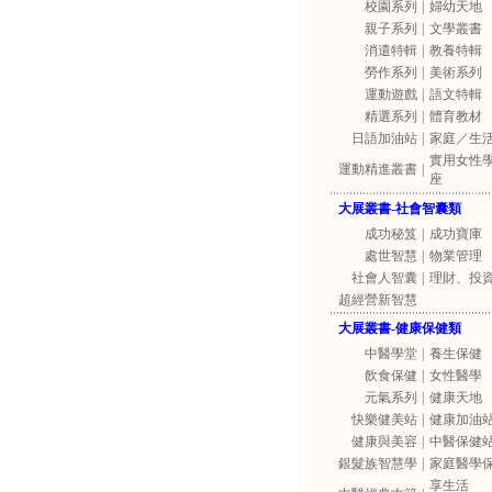
校園系列
|
婦幼天地
親子系列
|
文學叢書
消遣特輯
|
教養特輯
勞作系列
|
美術系列
運動遊戲
|
語文特輯
精選系列
|
體育教材
日語加油站
|
家庭／生
實用女性
運動精進叢書
|
座
大展叢書-社會智囊類
成功秘笈
|
成功寶庫
處世智慧
|
物業管理
社會人智囊
|
理財、投
超經營新智慧
大展叢書-健康保健類
中醫學堂
|
養生保健
飲食保健
|
女性醫學
元氣系列
|
健康天地
快樂健美站
|
健康加油
健康與美容
|
中醫保健
銀髮族智慧學
|
家庭醫學
享生活