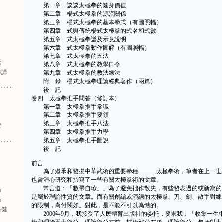
第一章 談談太極拳的健身價值
第二章 楊式太極拳的源流關係
第三章 楊式太極拳的基本拳式（有圖照幅）
第四章 式與傳統楊式太極拳的式名和式數
第五章 式太極拳譜及示意說明
第六章 式太極拳動作圖解（有圖照幅）
第七章 式太極拳的五法
活
第八章 式太極拳的教學口令
學講
第九章 式太極拳的教法練法
附 錄 楊式太極拳理論經典著作（兩篇）
後 記
卷四 太極拳推手問答（修訂本）
第一章 太極拳推手常識
第二章 太極拳推手要領
第三章 太極拳推手八法
資
第四章 太極拳推手力學
第五章 太極拳推手圖說
後 記
前言
為了繼承和發揚中華武術的重要拳種———太極拳術，筆者在上一世
也曾潛心研究和撰寫了一些有關太極拳術的文章。
常言道：「敝帚自珍。」為了避免拙作散失，有些發表過的或新寫的
站
是屬於理論性質的文章。而有關創編或演練的太極拳、刀、劍、散手對練
站
的限制，尚付闕如。對此，是不能不引以為憾的。
保健
2000年9月，我接受了人民體育出版社的委托，要求我：「收集一生