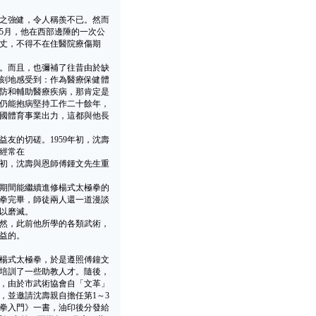
之強健，令人稱羨不已。然而
年5月，他在西部邊陲的一次公
丈，不得不在住醫院療傷期
。而且，也彌補了往昔由於缺
刻地感受到：作為醫療保健體
防和輔助醫療疾病，那肯定是
仍能抱病堅持工作二十餘年，
國體育事業出力，這都與他長
的切磋。1959年初，沈壽
經常在
代初，沈壽與恩師傅鍾文先生重
期間能繼續進修楊式太極拳的
拳完畢，師徒兩人還一道漫談
以磨滅。
然，此前他所學的各類武術，
益的。
的楊式太極拳，於是遵照傅鐘文
色和培訓了一些助教人才。隨後，
時，由於市武術協會自「文革」
，並邀請沈壽親自擔任第1～3
極拳入門》一書，油印後分發給