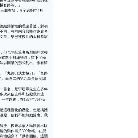
極拳運動帶有總結歸納性的理
械套路等。」
載有餘，直至2004年4月，
總結歸納性的理論著述，對初
不同，有的內容只能作為參考
文章，早已被後世的太極拳家
，但也包括筆者所創編的太極
8式散手對練譜時，留下了極
無法以圖譜的形式刊出。惟有留
「九路81式太極刀」「九路
分的。而卷二的第九章是這次編
一書名，是李建章先生在多年
曾多次來信支持和鼓勵我的這一
年以後，在1997年7月7日
就是這種變化的產物。您是搞體
激勵，使我不能無動於衷。我
解決。後來承蒙人民體育出版
路的動作照片300餘幅。在撰
順利地編寫了「動作圖解」這關