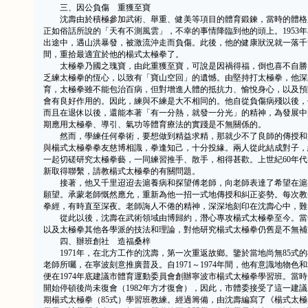
三、因公負傷 重獲至寶
沈壽由於積極參加武術、舉重、健美等項目的體育鍛鍊，當時的體格
正如俗話所說的「天有不測風雲」，不幸的事情降臨到他的頭上。1953
出途中，遇山洪暴發，被激流沖走而負傷。此後，他的健康狀況就一落千
間，重拾最適宜於他的楊式太極拳了。
太極拳乃國之瑰寶，由此重獲至寶，可說是因禍得福，倒也喜不自勝
乏練太極拳的恆心，以致有「寶山空回」的遺憾。由堅持打太極拳，他深
育，太極拳雖不能包治百病，但對增進人體的抵抗力、愉悅身心，以及預
會有良好作用的。因此，練與不練是大不相同的。他自從負傷病殘以後，
而且在退休以後，還能本著「有一分熱，就發一分光」的精神，為發展中
期應用太極拳、導引、氣功等體育療法的實踐是不無關係的。
然而，學練任何拳術，要想做到精益求精，那就少不了良師的傳授和益友
與楊式太極拳拳友慈博相識，拳逢知己，十分投緣。兩人從此結成對子，
一起切磋研究太極拳藝，一同練習推手、散手，相得甚歡。上世紀60年
新取得聯繫，請教楊式太極拳的有關問題。
接著，他又千里迢迢去滬養病和探望傅老師，向老師表達了希望在滬
願望。承蒙老師慨然應允，重新為他一招一式地傳授和糾正姿勢。每次教
拳經，有時直至深夜。老師誨人不倦的精神，深深地刻印在沈壽心中，難
從此以後，沈壽在武術領域由博歸約，潛心專攻楊式太極拳至今。當
以及太極拳其他各學派的技法和理論，對他研究楊式太極拳仍舊是不無補
四、辦班創社 造福桑梓
1971年，在北方工作的沈壽，第一次重返故鄉。鑒於當地尚無85式
老師所囑，在寧波刻意推廣普及。自1971～1974年間，他有意識地物
便在1974年底建議市體育運動委員會創辦寧波市楊式太極拳學習班。當
開始停頓後尚未復會（1982年方才復會），因此，市體委接受了這一建議
期楊式太極拳（85式）學習班教練。經過籌備，由沈壽編寫了《楊式太