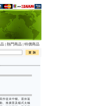
商品
|
熱門商品
|
特價商品
寫作從未中輟。退休返
動、推廣普及楊式太極