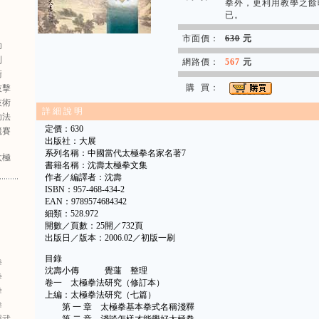
拳外，更利用教學之餘
已。
市面價：
630
元
功
列
網路價：
567
元
術
購 買：
技擊
技術
詳 細 說 明
功法
定價：630
競賽
出版社：大展
系列名稱：中國當代太極拳名家名著7
太極
書籍名稱：沈壽太極拳文集
作者／編譯者：沈壽
ISBN：957-468-434-2
EAN：9789574684342
細類：528.972
開數／頁數：25開／732頁
出版日／版本：2006.02／初版一刷
目錄
拳
沈壽小傳 覺蓮 整理
拳
卷一 太極拳法研究（修訂本）
拳
上編：太極拳法研究（七篇）
拳
第 一 章 太極拳基本拳式名稱淺釋