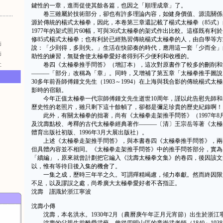
鍵性的一章，進而促使其餘各篇，也因之「順理成章」了。
卷三雖屬於技術部分，卻也有許多理論內容，如健身價值、源流關係等
源於傳統的楊式太極拳，因此，本卷第三章還記載了楊式太極拳（85式
1977年的架式照片60幅，可與36式太極拳的架式作出比較。這樣既有利
修85式楊式太極拳；也有利於已經熟習傳統楊式太極拳的人，由自學等方
師
說：「少則得，多則失。」生活在快節奏的時代，應用這一套「少而全」
師
助性的練習，無疑會使太極拳愛好者得到不少便利和收穫的。
社
卷四《太極拳推手問答》（增訂本），這次對原書作了較多的刪削和
———「部分」改稱為「章」。同時，又增補了第五章「太極拳推手圖說
30多年前吾師傅鍾文先生（1903～1994）在上海與我合影的傳統楊式
影時的宿願。
今年正值太極拳一代宗師傅鍾文先生逝世10周年，謹以此告慰先師和
歷史性的老照片，雖只剩下這十餘幀了，卻都是彌足珍貴的歷史紀錄啊！
此外，有關太極拳的拙著，尚有《太極拳走架推手問答》（1997年8
及沈壽點校、考釋的古代太極拳經典著作———〔清〕王宗岳等著《太極拳譜
體育出版社初版、1996年3月大展出版社）。
上述《太極拳走架推手問答》，與本書卷四《太極拳推手問答》，兩
但具體內容並不相同。《太極拳走架推手問答》中的推手問答部分，實為
「續編」，原來就曾計劃把它編入《沈壽太極拳文集》的卷四，後因該文
以，惟有等待日後入集的機會了。
一集之成，歷時三年半之久。可謂殫精竭慮，傾力奉獻。然而終因限
不足，以及謬誤之處，尚希廣大太極拳愛好者不吝指正。
沈壽 謹識於浙江寧波
沈壽小傳
沈壽，本名洪水。1930年2月（農曆庚午年正月元宵節）出生於浙江