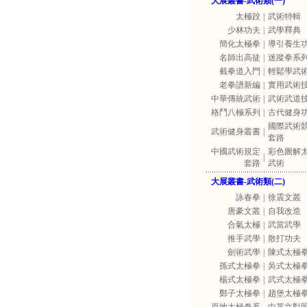
大展叢書-武術類(一)
太極跤
|
武術特輯
少林功夫
|
武學釋典
簡化太極拳
|
導引養生
名師出高徒
|
迷蹤拳系
截拳道入門
|
輕鬆學武
老拳譜新編
|
實用武術
中華傳統武術
|
武術武道
格鬥八極系列
|
古代健身
國際武術
武術健身叢書
|
套路
中國武術規定
彩色圖解
|
套路
武術
大展叢書-武術類(二)
詠春拳
|
徐震文叢
唐豪文叢
|
自我改造
合氣太極
|
武當武學
推手武學
|
散打功夫
劍術武學
|
陳式太極
孫式太極拳
|
吳式太極
楊式太極拳
|
武式太極
鄭子太極拳
|
趙堡太極