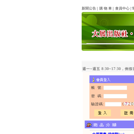
新聞公告
|
購 物 車
|
會員中心
|
line客服時間：週一~週五 8:30~17:30，例假日
帳 號:
密 碼:
驗證碼: