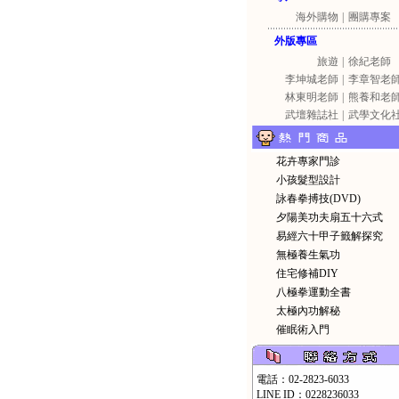
海外購物
|
團購專案
外版專區
旅遊
|
徐紀老師
李坤城老師
|
李章智老
林東明老師
|
熊養和老
武壇雜誌社
|
武學文化
花卉專家門診
小孩髮型設計
詠春拳搏技(DVD)
夕陽美功夫扇五十六式
易經六十甲子籤解探究
無極養生氣功
住宅修補DIY
八極拳運動全書
太極內功解秘
催眠術入門
電話：02-2823-6033
LINE ID：0228236033