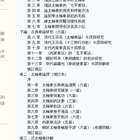
照武
第 二 章 淺談怎樣才能學好太極拳
第 三 章 淺談太極拳的「七字要領」
第 四 章 論太極拳的用意和呼吸方法
第 五 章 論初學太極拳易犯的毛病
第 六 章 練太極拳與醫治慢性疾病
第 七 章 太極拳體用全訣及其小記
下編：古典拳論研究（六篇）
圖解
第 八 章 清代王宗岳《太極拳論》今譯與研究
成拳
第 九 章 清代王宗岳《十三勢行功歌》今譯與研究
第 十 章 古代內家拳及其十四禁忌
功夫
第十一章 《內家拳法》的「五字要訣」
系列
第十二章 關於明末《拳經總歌》的初步研究
第十三章 明代戚繼光《拳經捷要篇》今譯與解析
修訂後記
卷二：太極拳論譚（增訂本）
序
第一章 太極拳古典拳論淺釋（六篇）
第二章 太極拳研究隨筆（一篇）
第三章 太極拳與氣功（六篇）
系列
第四章 太極劍的訣要（三篇）
靈講
第五章 太極拳歌訣（六首）
第六章 太極拳推手漫談（六篇）
第七章 太極拳推手歌訣（六首）
第八章 內家拳法訣（五篇）
第九章 關於太極拳械散手譜（六篇）（有圖照幅）
增訂後記
卷三：式太極拳詳解