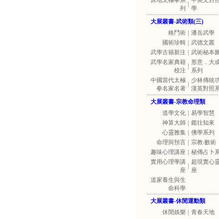
原地太極拳系
中英文對
|
列
學
大展叢書-武術類(三)
格鬥術
|
潘岳武學
國術珍輯
|
武德文叢
武學古籍新注
|
武術秘本
武學名家典籍
形意．大
|
校注
系列
中國當代太極
少林傳統
|
拳名家名著
漢英對照
大展叢書-宗教命理類
道學文化
|
易學智慧
神算大師
|
鑑往知來
心靈雅集
|
佛學系列
命理與預言
|
宗教‧數術
趣味心理講座
|
秘傳占卜
實用心理學講
超現實心
|
座
座
道家養生與生
命科學
大展叢書-休閒運動類
休閒娛樂
|
青春天地