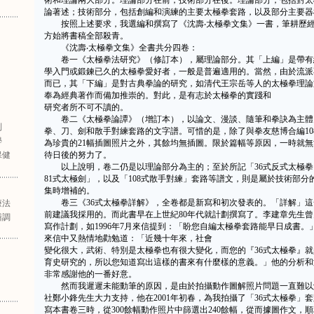
術和理論兩大部分。理論部分在前，技術部分在後。理論部分，包括對太
論著述；技術部分，包括創編和演練的主要太極拳套路，以及部分主要器
按照上述要求，我選編和撰寫了《沈壽‧太極拳文集》一書，筆耕歷經三
方始將書稿全部殺青。
《沈壽‧太極拳文集》全書共分四卷：
卷一《太極拳法研究》（修訂本），屬理論部分。其「上編」是帶有
學入門或鍛鍊已久的太極拳愛好者，一般是普遍適用的。當然，由於流派
而已，其「下編」是對古典拳論的研究，如清代王宗岳等人的太極拳理論
奉為經典著作而備加推崇的。對此，是有志於太極拳的實踐和
研究者所不可不讀的。
卷二《太極拳論譚》（增訂本），以論文、漫談、隨筆和拳訣為主體
列
拳、刀、劍和散手對練套路的文字譜。可惜的是，除了與拳友慈博合編10
學
為珍貴的21幅插圖照片之外，其餘均無插圖。限於篇幅等原因，一時就
保健
待日後的努力了。
以上說明，卷二仍是以理論部分為主的；至於所記「36式反式太極拳」
81式太極劍」，以及「108式散手對練」套路等譜文，則是屬於技術部
集時增補的。
卷三《36式太極拳詳解》，全卷都是新寫和初次發表的。「詳解」這
療法
前建議我採用的。而此書早在上世紀80年代就計劃撰寫了。李建章先生
膳調
寫作計劃，如1996年7月來信提到：「盼您自編太極拳套路能早日成書。」一
來信中又熱情地勸勉道：「近幾十年來，社會
變化很大，武術、特別是太極拳也有很大變化，而您的『36式太極拳』
育史研究的，所以您知道寫出這樣的書來有什麼樣的意義。」他的分析和
非常感謝他的一番好意。
然而我遲遲未能動筆的原因，是由於拍攝動作圖解照片問題一直難以
社鄭小鋒先生大力支持，他在2001年初春，為我拍攝了「36式太極拳」套
寫本書卷三時，從300餘幅動作照片中篩選出240餘幅，從而據圖作文，