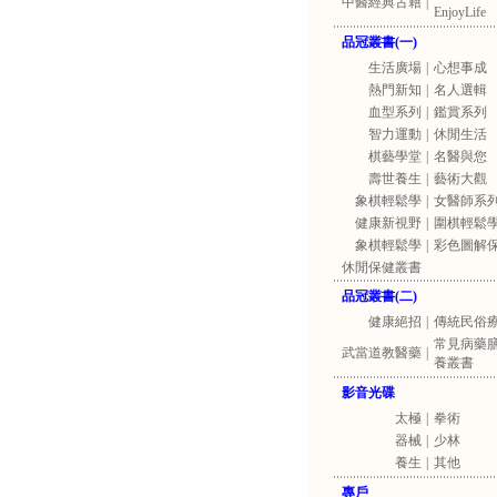
中醫經典古籍
|
EnjoyLife
品冠叢書(一)
生活廣場
|
心想事成
熱門新知
|
名人選輯
血型系列
|
鑑賞系列
智力運動
|
休閒生活
棋藝學堂
|
名醫與您
壽世養生
|
藝術大觀
象棋輕鬆學
|
女醫師系
健康新視野
|
圍棋輕鬆
象棋輕鬆學
|
彩色圖解
休閒保健叢書
品冠叢書(二)
健康絕招
|
傳統民俗
常見病藥
武當道教醫藥
|
養叢書
影音光碟
太極
|
拳術
器械
|
少林
養生
|
其他
專戶