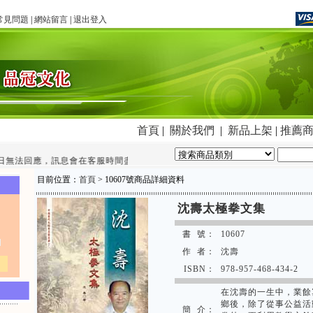
常見問題
|
網站留言
|
退出登入
首頁
|
關於我們
|
新品上架
|
推薦
無法回應，訊息會在客服時間盡快回覆您~~
目前位置：
首頁
> 10607號商品詳細資料
沈壽太極拳文集
書 號：
10607
作 者：
沈壽
ISBN：
978-957-468-434-2
在沈壽的一生中，業餘
鄉後，除了從事公益活
簡 介：