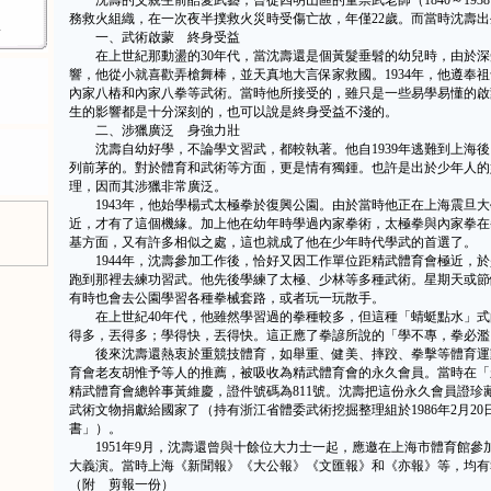
沈壽的父親生前酷愛武藝，曾從四明山區的童崇武老師（1840～193
務救火組織，在一次夜半撲救火災時受傷亡故，年僅22歲。而當時沈壽
w
一、武術啟蒙 終身受益
在上世紀那動盪的30年代，當沈壽還是個黃髮垂髫的幼兒時，由於深
響，他從小就喜歡弄槍舞棒，並天真地大言保家救國。1934年，他遵奉
內家八樁和內家八拳等武術。當時他所接受的，雖只是一些易學易懂的啟
生的影響都是十分深刻的，也可以說是終身受益不淺的。
二、涉獵廣泛 身強力壯
沈壽自幼好學，不論學文習武，都較執著。他自1939年逃難到上海後
列前茅的。對於體育和武術等方面，更是情有獨鍾。也許是出於少年人的
理，因而其涉獵非常廣泛。
1943年，他始學楊式太極拳於復興公園。由於當時他正在上海震旦大
近，才有了這個機緣。加上他在幼年時學過內家拳術，太極拳與內家拳在
基方面，又有許多相似之處，這也就成了他在少年時代學武的首選了。
1944年，沈壽參加工作後，恰好又因工作單位距精武體育會極近，於
跑到那裡去練功習武。他先後學練了太極、少林等多種武術。星期天或節
有時也會去公園學習各種拳械套路，或者玩一玩散手。
在上世紀40年代，他雖然學習過的拳種較多，但這種「蜻蜓點水」式
得多，丟得多；學得快，丟得快。這正應了拳諺所說的「學不專，拳必濫
後來沈壽還熱衷於重競技體育，如舉重、健美、摔跤、拳擊等體育運動。
育會老友胡惟予等人的推薦，被吸收為精武體育會的永久會員。當時在「
精武體育會總幹事黃維慶，證件號碼為811號。沈壽把這份永久會員證珍藏了
武術文物捐獻給國家了（持有浙江省體委武術挖掘整理組於1986年2月20
書」）。
1951年9月，沈壽還曾與十餘位大力士一起，應邀在上海市體育館參
大義演。當時上海《新聞報》《大公報》《文匯報》和《亦報》等，均有
（附 剪報一份）