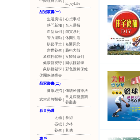
中醫經典古籍
|
EnjoyLife
品冠叢書(一)
生活廣場
|
心想事成
熱門新知
|
名人選輯
血型系列
|
鑑賞系列
智力運動
|
休閒生活
棋藝學堂
|
名醫與您
壽世養生
|
藝術大觀
象棋輕鬆學
|
女醫師系列
健康新視野
|
圍棋輕鬆學
象棋輕鬆學
|
彩色圖解保健
休閒保健叢書
品冠叢書(二)
健康絕招
|
傳統民俗療法
常見病藥膳調
武當道教醫藥
|
養叢書
影音光碟
太極
|
拳術
器械
|
少林
養生
|
其他
專戶