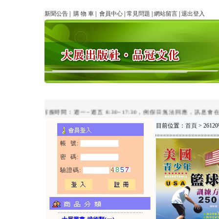
新聞公告
|
購 物 車
|
會員中心
|
常見問題
|
網站留言
|
退出登入
line客服時間：週一~週五 8:30~17:30，例假日無法回應，訊息會在
目前位置：
首頁
> 26
帳 號:
密 碼:
驗證碼: