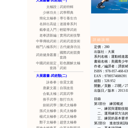
大展叢書-武術類(一)
太極跤
|
武術特輯
少林功夫
|
武學釋典
簡化太極拳
|
導引養生功
名師出高徒
|
迷蹤拳系列
截拳道入門
|
輕鬆學武術
老拳譜新編
|
實用武術技擊
詳 細 說 明
中華傳統武術
|
武術武道技術
格鬥八極系列
|
古代健身功法
定價：280
出版社：大展
國際武術競賽
武術健身叢書
|
系列名稱：運動精進
套路
書籍名稱：美國青少年
中國武術規定
彩色圖解太極
|
作者／編譯者：譚朕
套路
武術
ISBN：978-957-468-63
大展叢書-武術類(二)
EAN：9789574686391
細類：528.952
詠春拳
|
徐震文叢
開數／頁數：25開／27
唐豪文叢
|
自我改造
出版日／版本：2013.
合氣太極
|
武當武學
目錄
推手武學
|
散打功夫
第1部分 練習概述
劍術武學
|
陳式太極拳
一、練習與運動技能
孫式太極拳
|
吳式太極拳
二、運用練習方法的
楊式太極拳
|
武式太極拳
三、練習的基本要
鄭子太極拳
|
趙堡太極拳
第2部分 進攻技術訓