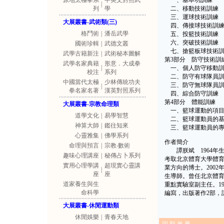
原地太極拳系
中英文對照武
一、基本功訓練
|
列
學
二、移動技術訓練
三、運球技術訓練
大展叢書-武術類(三)
四、傳接球技術訓
格鬥術
|
潘岳武學
五、投籃技術訓練
六、突破技術訓練
國術珍輯
|
武德文叢
七、搶籃板球技術訓
武學古籍新注
|
武術秘本圖解
第3部分 防守技術訓
武學名家典籍
形意．大成拳
|
一、個人防守移動訓
校注
系列
二、防守有球隊員訓
中國當代太極
少林傳統功夫
三、防守無球隊員訓
|
拳名家名著
漢英對照系列
四、綜合防守訓練
第4部分 體能訓練
大展叢書-宗教命理類
一、籃球運動的項目
道學文化
|
易學智慧
二、籃球運動員的基
神算大師
|
鑑往知來
三、籃球運動員的專
心靈雅集
|
佛學系列
作者簡介
命理與預言
|
宗教‧數術
譚朕斌 1964年生
趣味心理講座
|
秘傳占卜系列
考取北京體育大學體育
實用心理學講
超現實心靈講
業方向的博士。2002
|
座
座
生導師。曾任北京體
道家養生與生
重點實驗室副主任。1
命科學
編寫，出版著作2部，
大展叢書-休閒運動類
休閒娛樂
|
青春天地