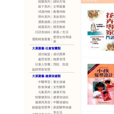
同 類 推 薦
校園系列
|
婦幼天地
親子系列
|
文學叢書
消遣特輯
|
教養特輯
勞作系列
|
美術系列
運動遊戲
|
語文特輯
精選系列
|
體育教材
日語加油站
|
家庭／生活
實用女性學講
運動精進叢書
|
座
大展叢書-社會智囊類
成功秘笈
|
成功寶庫
處世智慧
|
物業管理
社會人智囊
|
理財、投資
超經營新智慧
大展叢書-健康保健類
中醫學堂
|
養生保健
飲食保健
|
女性醫學
元氣系列
|
健康天地
快樂健美站
|
健康加油站
健康與美容
|
中醫保健站
銀髮族智慧學
|
家庭醫學保健
享生活