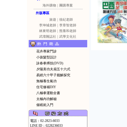
海外購物
|
團購專案
外版專區
旅遊
|
徐紀老師
李坤城老師
|
李章智老師
林東明老師
|
熊養和老師
武壇雜誌社
|
武學文化社
花卉專家門診
小孩髮型設計
詠春拳搏技(DVD)
夕陽美功夫扇五十六式
易經六十甲子籤解探究
無極養生氣功
住宅修補DIY
八極拳運動全書
太極內功解秘
催眠術入門
電話：02-2823-6033
LINE ID：0228236033