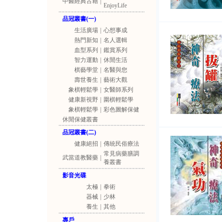
中醫經典古籍
|
EnjoyLife
品冠叢書(一)
生活廣場
|
心想事成
熱門新知
|
名人選輯
血型系列
|
鑑賞系列
智力運動
|
休閒生活
棋藝學堂
|
名醫與您
壽世養生
|
藝術大觀
象棋輕鬆學
|
女醫師系列
健康新視野
|
圍棋輕鬆學
象棋輕鬆學
|
彩色圖解保健
休閒保健叢書
品冠叢書(二)
健康絕招
|
傳統民俗療法
常見病藥膳調
武當道教醫藥
|
養叢書
影音光碟
太極
|
拳術
器械
|
少林
養生
|
其他
專戶