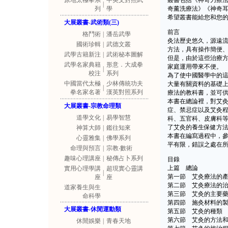
原地太極拳系
中英文對照武
叢書包括《神奇刀療
|
列
學
奇薰洗療法》《神奇
希望叢書能給您和您
大展叢書-武術類(三)
前言
格鬥術
|
潘岳武學
灸法歷史悠久，源遠
國術珍輯
|
武德文叢
方法，具有操作簡便
武學古籍新注
|
武術秘本圖解
但是，由於這些治療
武學名家典籍
形意．大成拳
家庭運用帶來不便。
|
校注
系列
為了使中國醫學中的
中國當代太極
少林傳統功夫
大量有關資料的基礎
|
拳名家名著
漢英對照系列
療法的教科書，並可
本書在總論裡，對艾
大展叢書-宗教命理類
症、禁忌症以及艾灸
道學文化
|
易學智慧
科、五官科、皮膚科
了艾灸的養生保健方
神算大師
|
鑑往知來
本書在編寫過程中，
心靈雅集
|
佛學系列
平有限，錯誤之處在
命理與預言
|
宗教‧數術
趣味心理講座
|
秘傳占卜系列
目錄
上篇 總論
實用心理學講
超現實心靈講
|
第一節 艾灸療法的
座
座
第二節 艾灸療法的
道家養生與生
第三節 艾灸的主要
命科學
第四節 施灸材料的
大展叢書-休閒運動類
第五節 艾灸的種類
第六節 艾灸的方法
休閒娛樂
|
青春天地