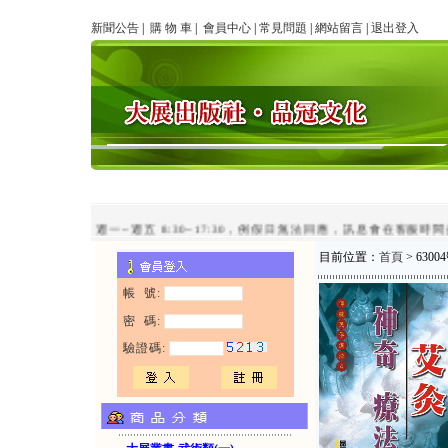
新聞公告
|
購 物 車
|
會員中心
|
常見問題
|
網站留言
|
退出登入
ine客服時間：週一~週五 8:30~17:30，例假日無法回應，訊息會在客服時間盡
目前位置：
首頁
> 63
帳 號:
密 碼:
驗證碼: