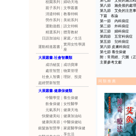
第七節 艾灸的施治
校園系列
|
婦幼天地
第八節 施灸後的處
親子系列
|
文學叢書
第九節 艾灸的注意
消遣特輯
|
教養特輯
下篇 各論
勞作系列
|
美術系列
第一節 內科病症
運動遊戲
|
語文特輯
第二節 外科病症
第三節 婦科病症
精選系列
|
體育教材
第四節 五官科病症
日語加油站
|
家庭／生活
第五節 兒科病症
實用女性學講
運動精進叢書
|
第六節 皮膚科病症
座
第七節 養生保健
附：常用經、穴圖（
大展叢書-社會智囊類
主要參考文獻
成功秘笈
|
成功寶庫
處世智慧
|
物業管理
社會人智囊
|
理財、投資
同 類 推 薦
超經營新智慧
大展叢書-健康保健類
中醫學堂
|
養生保健
飲食保健
|
女性醫學
元氣系列
|
健康天地
快樂健美站
|
健康加油站
健康與美容
|
中醫保健站
銀髮族智慧學
|
家庭醫學保健
享生活