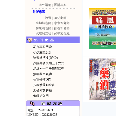
海外購物
|
團購專案
外版專區
旅遊
|
徐紀老師
李坤城老師
|
李章智老師
林東明老師
|
熊養和老師
武壇雜誌社
|
武學文化社
花卉專家門診
小孩髮型設計
詠春拳搏技(DVD)
夕陽美功夫扇五十六式
易經六十甲子籤解探究
無極養生氣功
住宅修補DIY
八極拳運動全書
太極內功解秘
催眠術入門
電話：02-2823-6033
LINE ID：0228236033