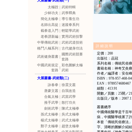
大展叢書-武術類(一)
太極跤
|
武術特輯
少林功夫
|
武學釋典
簡化太極拳
|
導引養生功
名師出高徒
|
迷蹤拳系列
截拳道入門
|
輕鬆學武術
老拳譜新編
|
實用武術技擊
中華傳統武術
|
武術武道技術
詳 細 說 明
格鬥八極系列
|
古代健身功法
定價：200
國際武術競賽
武術健身叢書
|
出版社：品冠
套路
系列名稱：傳統民俗
中國武術規定
彩色圖解太極
|
書籍名稱：神奇艾灸
套路
武術
作者／編譯者：安在
大展叢書-武術類(二)
ISBN：978-957-468-04
EAN：9789574680467
詠春拳
|
徐震文叢
細類：413.91
唐豪文叢
|
自我改造
開數／頁數：25開／21
合氣太極
|
武當武學
出版日／版本：2007.
推手武學
|
散打功夫
叢書總序
劍術武學
|
陳式太極拳
中國傳統醫學是千百
孫式太極拳
|
吳式太極拳
病，中國醫學積累了
楊式太極拳
|
武式太極拳
本套「傳統民俗療法
鄭子太極拳
|
趙堡太極拳
字、清晰的圖解介紹