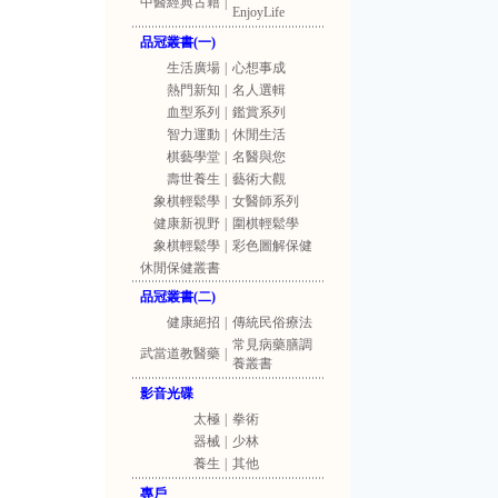
中醫經典古籍
|
EnjoyLife
品冠叢書(一)
生活廣場
|
心想事成
熱門新知
|
名人選輯
血型系列
|
鑑賞系列
智力運動
|
休閒生活
棋藝學堂
|
名醫與您
壽世養生
|
藝術大觀
象棋輕鬆學
|
女醫師系列
健康新視野
|
圍棋輕鬆學
象棋輕鬆學
|
彩色圖解保健
休閒保健叢書
品冠叢書(二)
健康絕招
|
傳統民俗療法
常見病藥膳調
武當道教醫藥
|
養叢書
影音光碟
太極
|
拳術
器械
|
少林
養生
|
其他
專戶