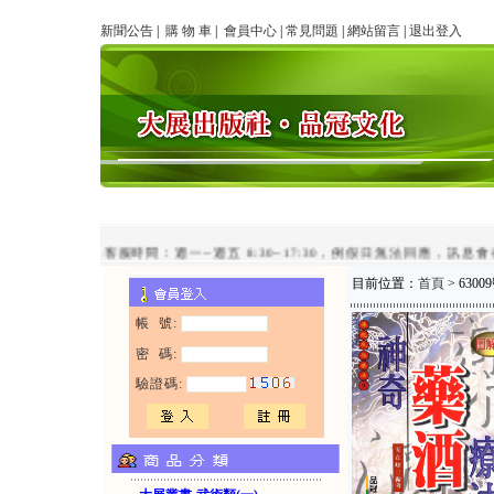
新聞公告
|
購 物 車
|
會員中心
|
常見問題
|
網站留言
|
退出登入
line客服時間：週一~週五 8:30~17:30，例假日無法回應，訊息會
目前位置：
首頁
> 63
帳 號:
密 碼:
驗證碼: