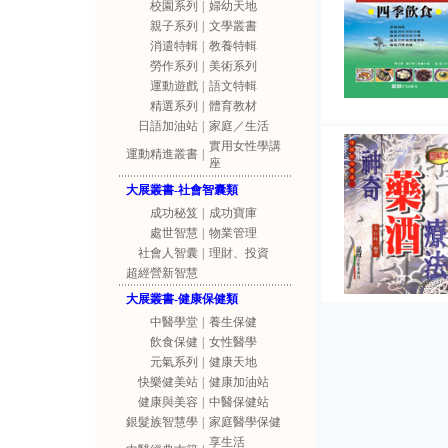
校園系列
|
婦幼天地
親子系列
|
文學叢書
消遣特輯
|
教養特輯
勞作系列
|
美術系列
運動遊戲
|
語文特輯
精選系列
|
體育教材
日語加油站
|
家庭／生活
實用女性學講
運動精進叢書
|
座
大展叢書-社會智囊類
成功秘笈
|
成功寶庫
處世智慧
|
物業管理
社會人智囊
|
理財、投資
超經營新智慧
大展叢書-健康保健類
中醫學堂
|
養生保健
飲食保健
|
女性醫學
元氣系列
|
健康天地
快樂健美站
|
健康加油站
健康與美容
|
中醫保健站
銀髮族智慧學
|
家庭醫學保健
享生活