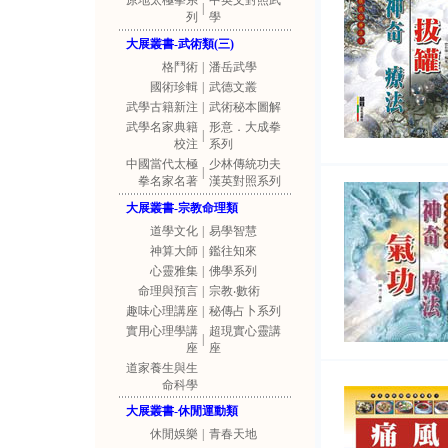
原地太極拳系
中英文對照武
|
列
學
大展叢書-武術類(三)
格鬥術
|
潘岳武學
國術珍輯
|
武德文叢
武學古籍新注
|
武術秘本圖解
武學名家典籍
形意．大成拳
|
校注
系列
中國當代太極
少林傳統功夫
|
拳名家名著
漢英對照系列
大展叢書-宗教命理類
道學文化
|
易學智慧
神算大師
|
鑑往知來
心靈雅集
|
佛學系列
命理與預言
|
宗教‧數術
趣味心理講座
|
秘傳占卜系列
實用心理學講
超現實心靈講
|
座
座
道家養生與生
命科學
大展叢書-休閒運動類
休閒娛樂
|
青春天地