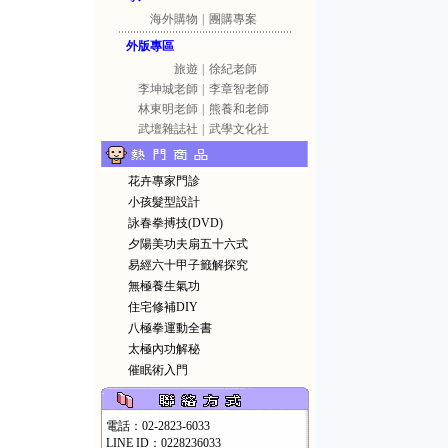
海外購物
|
團購專案
外版專區
旅遊
|
徐紀老師
李坤城老師
|
李章智老師
林東明老師
|
熊養和老師
武壇雜誌社
|
武學文化社
花卉專家門診
小孩髮型設計
詠春拳搏技(DVD)
夕陽美功夫扇五十六式
易經六十甲子籤解探究
無極養生氣功
住宅修補DIY
八極拳運動全書
太極內功解秘
催眠術入門
電話：02-2823-6033
LINE ID：0228236033