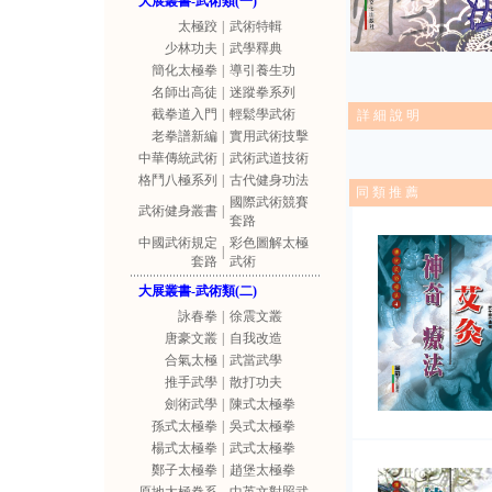
大展叢書-武術類(一)
太極跤
|
武術特輯
少林功夫
|
武學釋典
簡化太極拳
|
導引養生功
名師出高徒
|
迷蹤拳系列
截拳道入門
|
輕鬆學武術
詳 細 說 明
老拳譜新編
|
實用武術技擊
中華傳統武術
|
武術武道技術
格鬥八極系列
|
古代健身功法
同 類 推 薦
國際武術競賽
武術健身叢書
|
套路
中國武術規定
彩色圖解太極
|
套路
武術
大展叢書-武術類(二)
詠春拳
|
徐震文叢
唐豪文叢
|
自我改造
合氣太極
|
武當武學
推手武學
|
散打功夫
劍術武學
|
陳式太極拳
孫式太極拳
|
吳式太極拳
楊式太極拳
|
武式太極拳
鄭子太極拳
|
趙堡太極拳